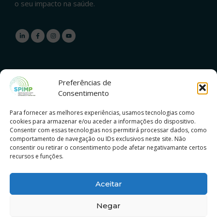
o seu impacto na saúde.
Preferências de
Contatos
Consentimento
Para fornecer as melhores experiências, usamos tecnologias como
Rua De Margarida Palla Nº2, LOJA E. 1495-143
cookies para armazenar e/ou aceder a informações do dispositivo.
Algés
Consentir com essas tecnologias nos permitirá processar dados, como
comportamento de navegação ou IDs exclusivos neste site. Não
+351 915 072 217
consentir ou retirar o consentimento pode afetar negativamante certos
recursos e funções.
geral@spimp.pt
Aceitar
Negar