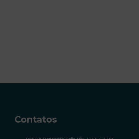
Contatos
Rua De Margarida Palla Nº2, LOJA E. 1495-