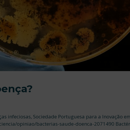
oença?
ças infeciosas, Sociedade Portuguesa para a Inovação e
ciencia/opiniao/bacterias-saude-doenca-2071490 Bacté