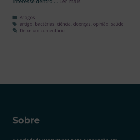
interesse dentro …
Ler mais
Categorias
Artigos
Etiquetas
artigo
,
bactérias
,
ciência
,
doenças
,
opinião
,
saúde
Deixe um comentário
Sobre
A
Sociedade Portuguesa para a Inovação em